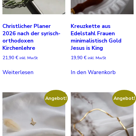
Christlicher Planer
Kreuzkette aus
2026 nach der syrisch-
Edelstahl Frauen
orthodoxen
minimalistisch Gold
Kirchenlehre
Jesus is King
21,90
€
19,90
€
inkl. MwSt
inkl. MwSt
Weiterlesen
In den Warenkorb
Angebot!
Angebot!