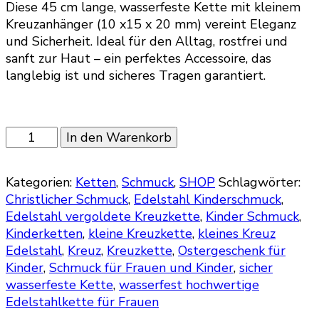
Diese 45 cm lange, wasserfeste Kette mit kleinem
Kreuzanhänger (10 x15 x 20 mm) vereint Eleganz
und Sicherheit. Ideal für den Alltag, rostfrei und
sanft zur Haut – ein perfektes Accessoire, das
langlebig ist und sicheres Tragen garantiert.
Kreuzkette
In den Warenkorb
aus
Edelstahl
Kategorien:
Ketten
,
Schmuck
,
SHOP
Schlagwörter:
Frauen
Christlicher Schmuck
,
Edelstahl Kinderschmuck
,
minimalistisch
Edelstahl vergoldete Kreuzkette
,
Kinder Schmuck
,
Gold
Kinderketten
,
kleine Kreuzkette
,
kleines Kreuz
Jesus
Edelstahl
,
Kreuz
,
Kreuzkette
,
Ostergeschenk für
Strass
Kinder
,
Schmuck für Frauen und Kinder
,
sicher
Menge
wasserfeste Kette
,
wasserfest hochwertige
Edelstahlkette für Frauen