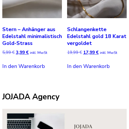
Stern – Anhänger aus
Schlangenkette
Edelstahl minimalistisch
Edelstahl gold 18 Karat
Gold-Strass
vergoldet
Ursprünglicher
Aktueller
Ursprünglicher
Aktueller
5,99
€
3,99
€
19,99
€
17,99
€
inkl. MwSt
inkl. MwSt
Preis
Preis
Preis
Preis
war:
ist:
war:
ist:
In den Warenkorb
In den Warenkorb
5,99 €
3,99 €.
19,99 €
17,99 €.
JOJADA Agency