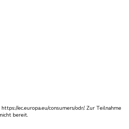
n https://ec.europa.eu/consumers/odr/. Zur Teilnahme
icht bereit.