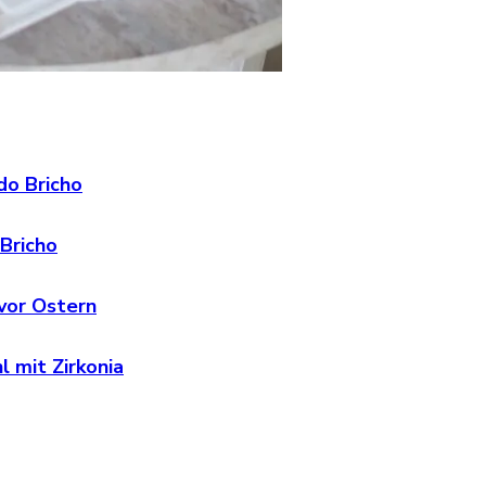
do Bricho
 Bricho
vor Ostern
 mit Zirkonia