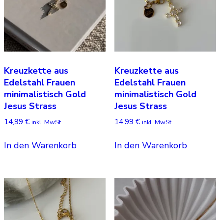
Kreuzkette aus
Kreuzkette aus
Edelstahl Frauen
Edelstahl Frauen
minimalistisch Gold
minimalistisch Gold
Jesus Strass
Jesus Strass
14,99
€
14,99
€
inkl. MwSt
inkl. MwSt
In den Warenkorb
In den Warenkorb