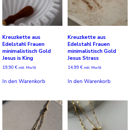
Kreuzkette aus
Kreuzkette aus
Edelstahl Frauen
Edelstahl Frauen
minimalistisch Gold
minimalistisch Gold
Jesus is King
Jesus Strass
19,90
€
14,99
€
inkl. MwSt
inkl. MwSt
In den Warenkorb
In den Warenkorb