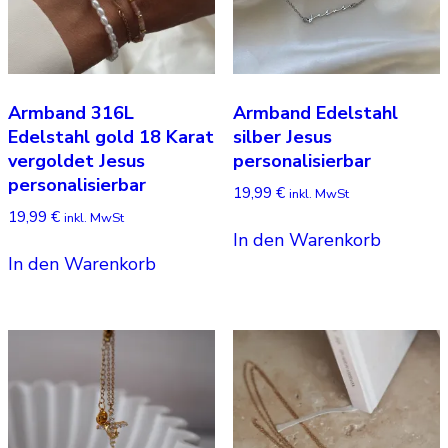
Armband 316L
Armband Edelstahl
Edelstahl gold 18 Karat
silber Jesus
vergoldet Jesus
personalisierbar
personalisierbar
19,99
€
inkl. MwSt
19,99
€
inkl. MwSt
In den Warenkorb
In den Warenkorb