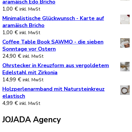
aramäisch Edo Bricho
1,00
€
inkl. MwSt
Minimalistische Glückwunsch - Karte auf
aramäisch Bricho
1,00
€
inkl. MwSt
Coffee Table Book SAWMO - die sieben
Sonntage vor Ostern
24,90
€
inkl. MwSt
Ohrstecker in Kreuzform aus vergoldetem
Edelstahl mit Zirkonia
14,99
€
inkl. MwSt
Holzperlenarmband mit Natursteinkreuz
elastisch
4,99
€
inkl. MwSt
JOJADA Agency