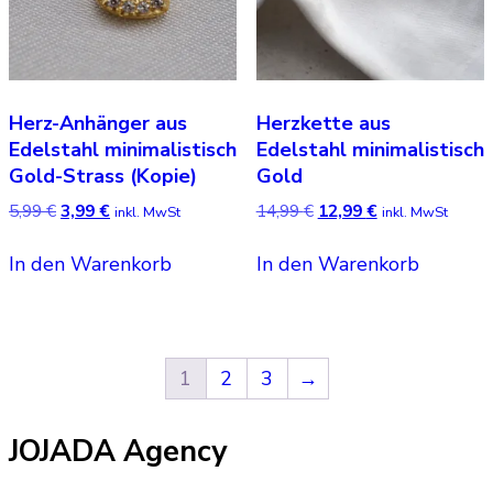
der
Produ
gewäh
werde
Herz-Anhänger aus
Herzkette aus
Edelstahl minimalistisch
Edelstahl minimalistisch
Gold-Strass (Kopie)
Gold
Ursprünglicher
Aktueller
Ursprünglicher
Aktueller
5,99
€
3,99
€
14,99
€
12,99
€
inkl. MwSt
inkl. MwSt
Preis
Preis
Preis
Preis
war:
ist:
war:
ist:
In den Warenkorb
In den Warenkorb
5,99 €
3,99 €.
14,99 €
12,99 €.
1
2
3
→
JOJADA Agency