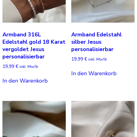
Armband 316L
Armband Edelstahl
Edelstahl gold 18 Karat
silber Jesus
vergoldet Jesus
personalisierbar
personalisierbar
19,99
€
inkl. MwSt
19,99
€
inkl. MwSt
In den Warenkorb
In den Warenkorb