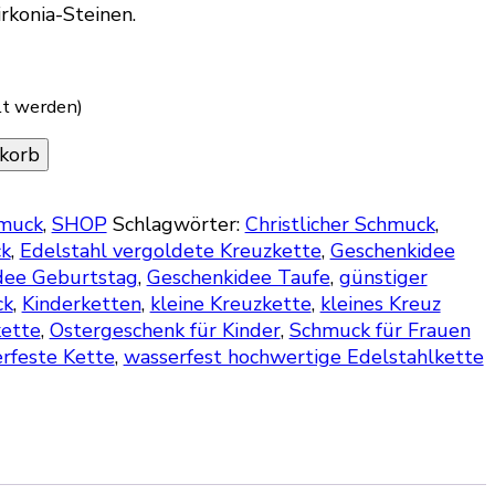
rkonia-Steinen.
lt werden)
korb
muck
,
SHOP
Schlagwörter:
Christlicher Schmuck
,
ck
,
Edelstahl vergoldete Kreuzkette
,
Geschenkidee
dee Geburtstag
,
Geschenkidee Taufe
,
günstiger
ck
,
Kinderketten
,
kleine Kreuzkette
,
kleines Kreuz
ette
,
Ostergeschenk für Kinder
,
Schmuck für Frauen
erfeste Kette
,
wasserfest hochwertige Edelstahlkette