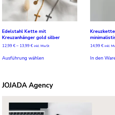
Edelstahl Kette mit
Kreuzkette
Kreuzanhänger gold silber
minimalisti
Preisspanne:
12,99
€
–
13,99
€
14,99
€
inkl. MwSt
inkl. 
12,99 €
Dieses
bis
Ausführung wählen
In den War
Produkt
13,99 €
weist
mehrere
Varianten
JOJADA Agency
auf.
Die
Optionen
können
auf
der