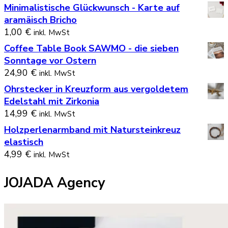
Minimalistische Glückwunsch - Karte auf
aramäisch Bricho
1,00
€
inkl. MwSt
Coffee Table Book SAWMO - die sieben
Sonntage vor Ostern
24,90
€
inkl. MwSt
Ohrstecker in Kreuzform aus vergoldetem
Edelstahl mit Zirkonia
14,99
€
inkl. MwSt
Holzperlenarmband mit Natursteinkreuz
elastisch
4,99
€
inkl. MwSt
JOJADA Agency