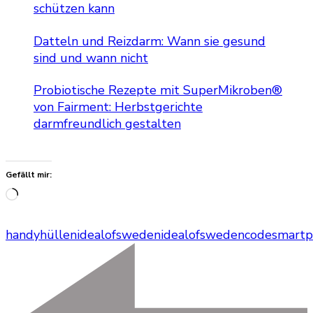
schützen kann
Datteln und Reizdarm: Wann sie gesund
sind und wann nicht
Probiotische Rezepte mit SuperMikroben®
von Fairment: Herbstgerichte
darmfreundlich gestalten
Gefällt mir:
Wird
geladen …
handyhüllen
idealofsweden
idealofswedencode
smartp