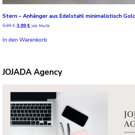
Stern – Anhänger aus Edelstahl minimalistisch Gol
Ursprünglicher
Aktueller
5,99
€
3,99
€
inkl. MwSt
Preis
Preis
war:
ist:
In den Warenkorb
5,99 €
3,99 €.
JOJADA Agency