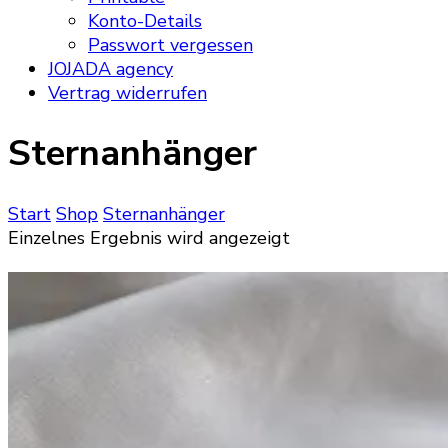
Konto-Details
Passwort vergessen
JOJADA agency
Vertrag widerrufen
Sternanhänger
Start
Shop
Sternanhänger
Einzelnes Ergebnis wird angezeigt