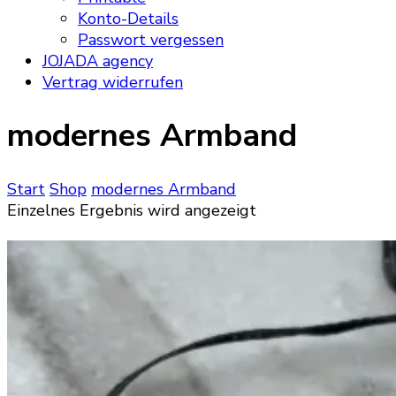
Konto-Details
Passwort vergessen
JOJADA agency
Vertrag widerrufen
modernes Armband
Start
Shop
modernes Armband
Einzelnes Ergebnis wird angezeigt