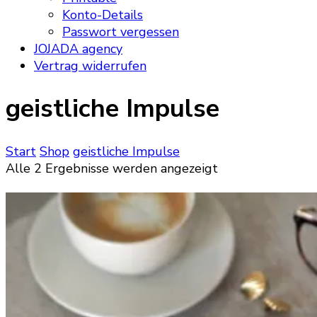
Konto-Details
Passwort vergessen
JOJADA agency
Vertrag widerrufen
geistliche Impulse
Start
Shop
geistliche Impulse
Alle 2 Ergebnisse werden angezeigt