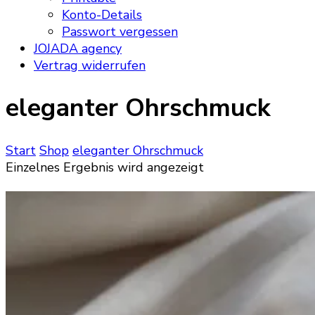
Konto-Details
Passwort vergessen
JOJADA agency
Vertrag widerrufen
eleganter Ohrschmuck
Start
Shop
eleganter Ohrschmuck
Einzelnes Ergebnis wird angezeigt