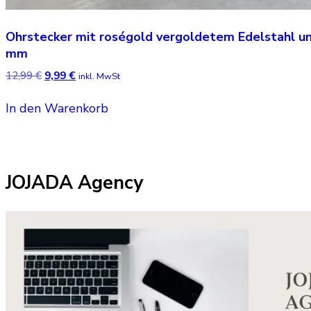
Ohrstecker mit roségold vergoldetem Edelstahl un
mm
Ursprünglicher
Aktueller
12,99
€
9,99
€
inkl. MwSt
Preis
Preis
war:
ist:
In den Warenkorb
12,99 €
9,99 €.
JOJADA Agency