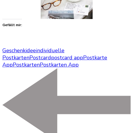
Gefällt mir:
Geschenkidee
individuelle
Postkarten
Postcard
postcard app
Postkarte
App
Postkarten
Postkarten App