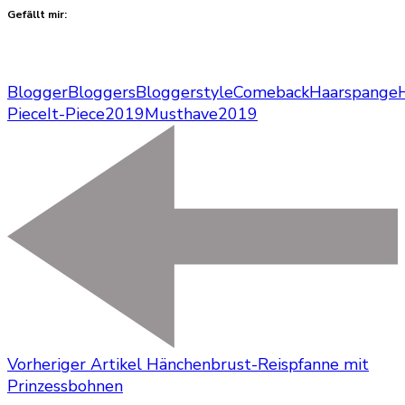
Gefällt mir:
Blogger
Bloggers
Bloggerstyle
Comeback
Haarspange
Piece
It-Piece2019
Musthave2019
Vorheriger Artikel
Hänchenbrust-Reispfanne mit
Prinzessbohnen