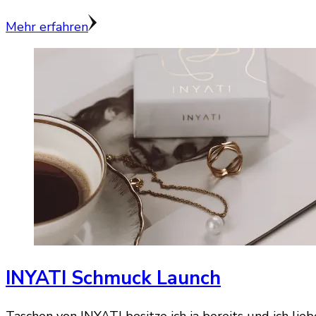
Mehr erfahren
INYATI Schmuck Launch
Taschen von INYATI besitze ich ja bereits und ich lie